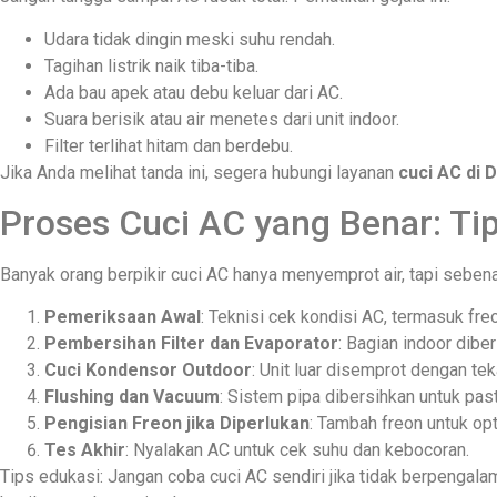
Udara tidak dingin meski suhu rendah.
Tagihan listrik naik tiba-tiba.
Ada bau apek atau debu keluar dari AC.
Suara berisik atau air menetes dari unit indoor.
Filter terlihat hitam dan berdebu.
Jika Anda melihat tanda ini, segera hubungi layanan
cuci AC di 
Proses Cuci AC yang Benar: Ti
Banyak orang berpikir cuci AC hanya menyemprot air, tapi sebena
Pemeriksaan Awal
: Teknisi cek kondisi AC, termasuk fre
Pembersihan Filter dan Evaporator
: Bagian indoor dibe
Cuci Kondensor Outdoor
: Unit luar disemprot dengan te
Flushing dan Vacuum
: Sistem pipa dibersihkan untuk pas
Pengisian Freon jika Diperlukan
: Tambah freon untuk op
Tes Akhir
: Nyalakan AC untuk cek suhu dan kebocoran.
Tips edukasi: Jangan coba cuci AC sendiri jika tidak berpengala