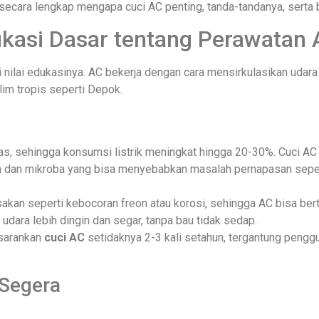
has secara lengkap mengapa cuci AC penting, tanda-tandanya, se
kasi Dasar tentang Perawatan
i nilai edukasinya. AC bekerja dengan cara mensirkulasikan udara m
lim tropis seperti Depok.
as, sehingga konsumsi listrik meningkat hingga 20-30%. Cuci A
rgen dan mikroba yang bisa menyebabkan masalah pernapasan sep
akan seperti kebocoran freon atau korosi, sehingga AC bisa ber
udara lebih dingin dan segar, tanpa bau tidak sedap.
isarankan
cuci AC
setidaknya 2-3 kali setahun, tergantung penggun
 Segera